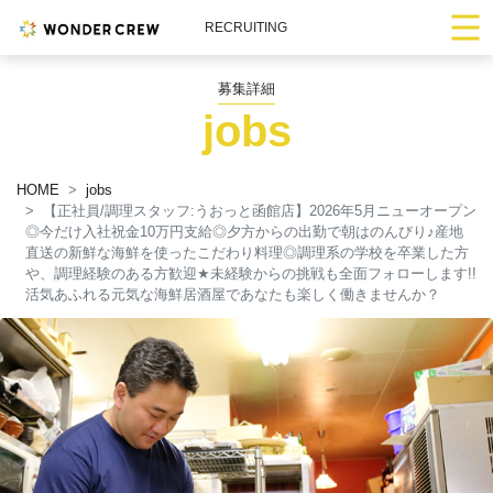
RECRUITING
募集詳細
jobs
HOME
jobs
【正社員/調理スタッフ:うおっと函館店】2026年5月ニューオープン
◎今だけ入社祝金10万円支給◎夕方からの出勤で朝はのんびり
♪
産地
直送の新鮮な海鮮を使ったこだわり料理◎調理系の学校を卒業した方
や、調理経験のある方歓迎
★
未経験からの挑戦も全面フォローします!!
活気あふれる元気な海鮮居酒屋であなたも楽しく働きませんか？